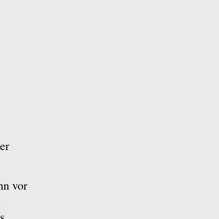
en
er
hn vor
n
s