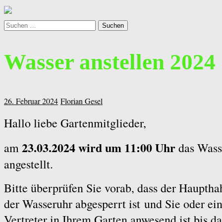
Suchen
Suchen
nach:
Kleingartenverein Schöne Aussicht e.V. Leverkusen-Lützenkirch
Wasser anstellen 2024
26. Februar 2024
Florian Gesel
Hallo liebe Gartenmitglieder,
23.03.2024 wird um 11:00 Uhr
am
das Wass
angestellt.
Bitte überprüfen Sie vorab, dass der Hauptha
der Wasseruhr abgesperrt ist und Sie oder ei
Vertreter in Ihrem Garten anwesend ist bis da