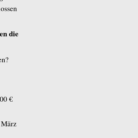
lossen
en die
en?
,00 €
m März