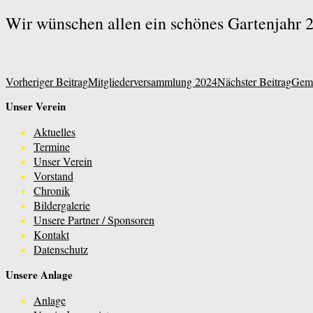
Wir wünschen allen ein schönes Gartenjahr 
Beitragsnavigation
Vorheriger Beitrag
Mitgliederversammlung 2024
Nächster Beitrag
Geme
Unser Verein
KGV Schöne Aussicht e.V. Leverk
Aktuelles
Termine
Unser Verein
Vorstand
Chronik
Bildergalerie
Unsere Partner / Sponsoren
Kontakt
Datenschutz
Unsere Anlage
Anlage