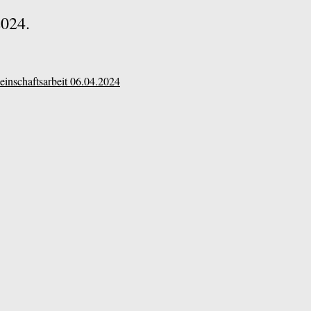
2024.
inschaftsarbeit 06.04.2024
usen Lützenkirchen