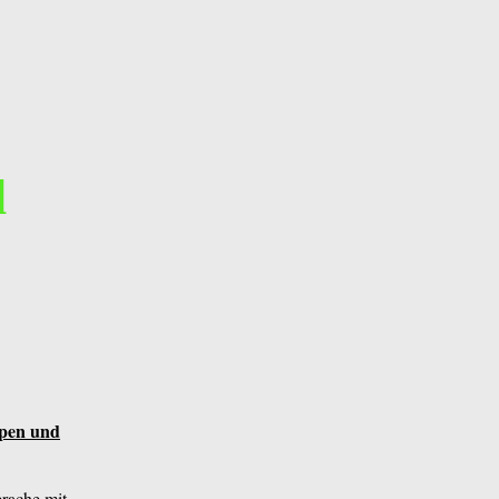
en
d
ppen und
rache mit