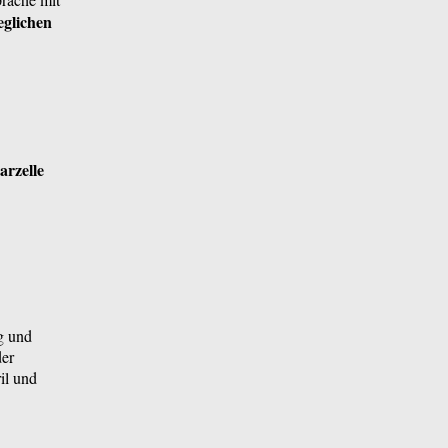
jeglichen
arzelle
g und
der
il und