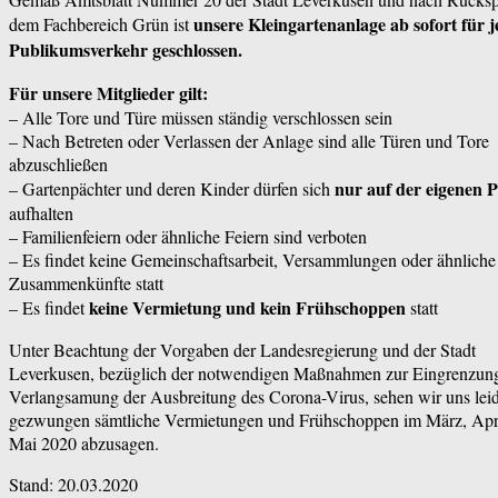
unsere Kleingartenanla
ge ab sofort für 
dem Fachbereich Grün ist
Publikumsverkeh
r geschlossen.
Für unsere Mitglieder gilt:
– Alle Tore und Türe müssen ständig verschlossen sein
– Nach Betreten oder Verlassen der Anlage sind alle Türen und Tore
abzuschließen
nur auf der eigenen P
– Gartenpächter und deren Kinder dürfen sich
aufhalten
– Familienfeiern oder ähnliche Feiern sind verboten
– Es findet keine Gemeinschaftsar
beit, Versammlungen oder ähnliche
Zusammenkünfte statt
keine Vermietung und kein Frühschoppen
– Es findet
statt
Unter Beachtung der Vorgaben der Landesregierung
und der Stadt
Leverkusen, bezüglich der notwendigen Maßnahmen zur Eingrenzun
Verlangsamung der Ausbreitung des Corona-Virus, sehen wir uns lei
gezwungen sämtliche Vermietungen und Frühschoppen im März, Apr
Mai 2020 abzusagen.
Stand: 20.03.2020