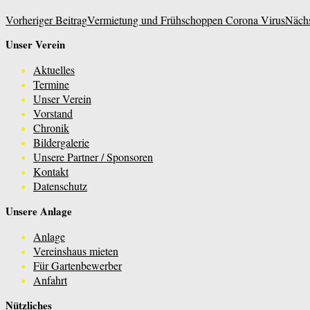
Beitragsnavigation
Vorheriger Beitrag
Vermietung und Frühschoppen Corona Virus
Nächs
Unser Verein
KGV Schöne Aussicht e.V. Leverk
Aktuelles
Termine
Unser Verein
Vorstand
Chronik
Bildergalerie
Unsere Partner / Sponsoren
Kontakt
Datenschutz
Unsere Anlage
Anlage
Vereinshaus mieten
Für Gartenbewerber
Anfahrt
Nützliches