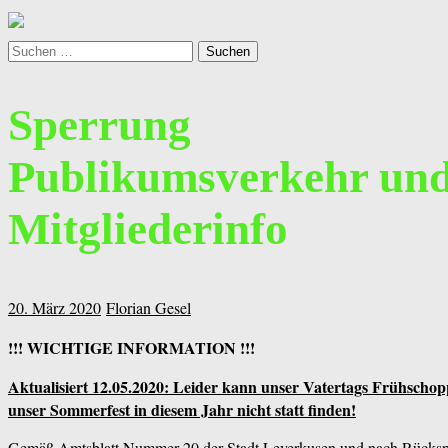
Suchen
Suchen
nach:
Kleingartenverein Schöne Aussicht e.V. Leverkusen-Lützenkirch
Sperrung
Publikumsverkehr un
Mitgliederinfo
20. März 2020
Florian Gesel
!!! WICHTIGE INFORMATION !!!
Aktualisiert 12.05.2020: Leider kann unser Vatertags Frühscho
unser Sommerfest in diesem Jahr nicht statt finden!
Gemäß Amtsblatt Nummer 20 der Stadt Leverkusen und nach Rücksp